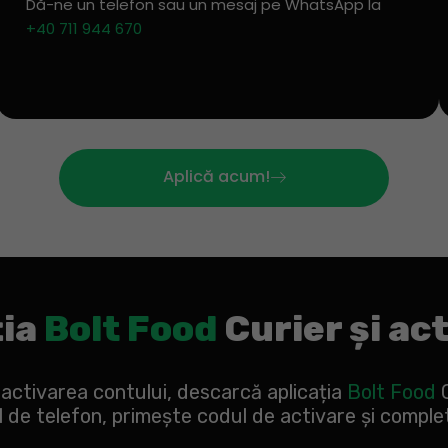
Dă-ne un telefon sau un mesaj pe WhatsApp la
+40 711 944 670
Aplică acum!
ția
Bolt Food
Curier și ac
activarea contului, descarcă aplicația
Bolt Food
 de telefon, primește codul de activare și complete