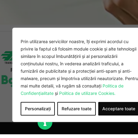
Prin utilizarea serviciilor noastre, îți exprimi acordul cu
privire la faptul că folosim module cookie și alte tehnologii
Exploreaz
similare în scopul îmbunătățirii și al personalizării
Acasă
conținutului nostru, în vederea analizării traficului, a
Cum încep & d
Partener Acreditat
furnizării de publicitate și a protecției anti-spam și anti-
Avantaje & Bene
malware, precum și împotriva utilizării neautorizate. Pentr
Colaborare
mai multe detalii, vă rugăm să consultați
Politica de
Confidențialitate
și
Politica de utilizare Cookies.
Tarife & Bonusu
Personalizați
Refuzare toate
Acceptare toate