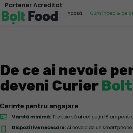
Skip
Partener Acreditat
to
Acasă
Cum încep & de c
content
De ce ai nevoie pe
deveni Curier
Bolt
Cerințe pentru angajare
Vârstă minimă:
Trebuie să ai cel puțin 18 ani pentru
Dispozitive necesare:
Ai nevoie de un smartphone 