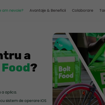
e am nevoie?
Avantaje & Beneficii
Colaborare
Tar
ntru a
 Food
?
 a aplica.
cu sistem de operare iOS