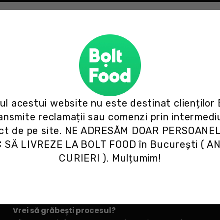
Înscrie-te și livrează!
Devin-o curier Bolt Food azi.
Pasul 2
ul acestui website nu este destinat clienților
Trimite datele necesare angajării
ansmite reclamații sau comenzi prin intermedi
act de pe site. NE ADRESĂM DOAR PERSOANE
După înregistrare, te vom contacta în maxim 24 de
 SĂ LIVREZE LA BOLT FOOD în București ( A
ore pentru a-ți crea profilul pe platforma Bolt Food.
CURIERI ). Mulțumim!
Vom avea nevoie de datele tale de identificare și
de o poză de profil.
Vrei să grăbești procesul?