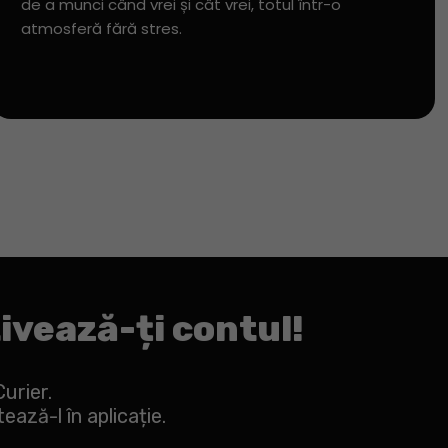
de a munci când vrei și cât vrei, totul într-o
atmosferă fără stres.
tivează-ți contul!
Curier.
ază-l în aplicație.