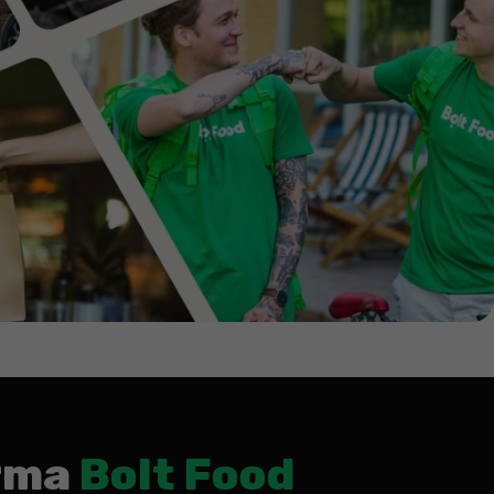
orma
Bolt Food