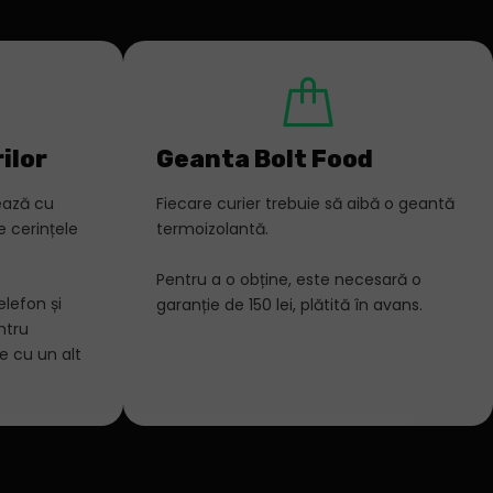
ilor
Geanta Bolt Food
vează cu
Fiecare curier trebuie să aibă o geantă
e cerințele
termoizolantă.
Pentru a o obține, este necesară o
lefon și
garanție de 150 lei, plătită în avans.
ntru
e cu un alt