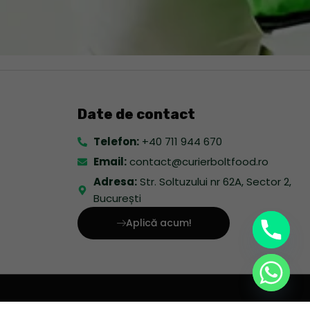
Date de contact
Telefon:
+40 711 944 670
Email:
contact@curierboltfood.ro
Adresa:
Str. Soltuzului nr 62A, Sector 2,
București
Aplică acum!