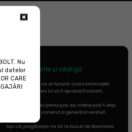
Pasul 3
 BOLT. Nu
Începe livrările și câștigă
ul datelor
LOR CARE
E simplu! Odată ce ai furnizat toate informațiile
NGAJĂRI
necesare, cererea ta va fi aprobată instant.
Practic, dacă faci primul pas azi, mâine poți fi deja
pe drum livrând comenzi și generând venituri!
Așa că, pregătește-te să te bucuri de libertatea