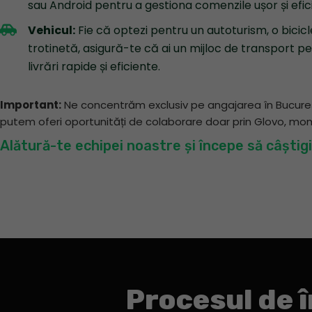
sau Android pentru a gestiona comenzile ușor și efic
Vehicul:
Fie că optezi pentru un autoturism, o bicicl
trotinetă, asigură-te că ai un mijloc de transport pe
livrări rapide și eficiente.
Important:
Ne concentrăm exclusiv pe angajarea în București
putem oferi oportunități de colaborare doar prin Glovo, m
Alătură-te echipei noastre și începe să câștigi
Procesul de 