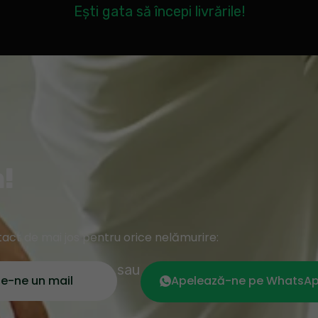
Ești gata să începi livrările!
!
tact de mai jos pentru orice nelămurire:
sau
te-ne un mail
Apelează-ne pe WhatsA