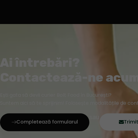
Ai întrebări?
Contactează-ne acum
Ești gata să devii curier Bolt Food în București?
Suntem aici să te sprijinim! Folosește modalitățile de con
sau
Completează formularul
Trimi