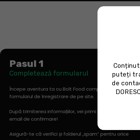
Pasul 1
Conținut
Completează formularul
puteți tr
de cont
Începe aventura ta cu Bolt Food completând
DORESC
formularul de înregistrare de pe site.
După trimiterea informațiilor, vei primi imediat un
email de confirmare!
Asigură-te că verifici și folderul „spam” pentru orice