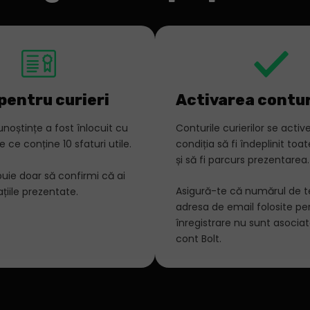
pentru curieri
Activarea contur
unoștințe a fost înlocuit cu
Conturile curierilor se acti
 ce conține 10 sfaturi utile.
condiția să fi îndeplinit toat
și să fi parcurs prezentarea.
ebuie doar să confirmi că ai
Asigură-te că numărul de te
ațiile prezentate.
adresa de email folosite pe
înregistrare nu sunt asociat
cont Bolt.