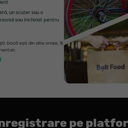
ient
etă, un scuter sau o
rsonal sau închiriat pentru
. Dacă ești din alte orașe, îți
omentan.
!
înregistrare pe platf