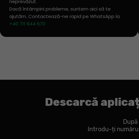
neprevăzut.
Dacă întâmpini probleme, suntem aici să te
ajutăm. Contactează-ne rapid pe WhatsApp la
+40 711 944 670
Descarcă aplica
După 
Introdu-ți numărul