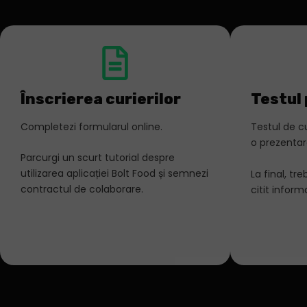
Înscrierea curierilor
Testul 
Completezi formularul online.
Testul de c
o prezentare
Parcurgi un scurt tutorial despre
utilizarea aplicației Bolt Food și semnezi
La final, tr
contractul de colaborare.
citit inform